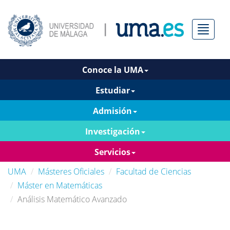
Menú
Conoce la UMA
Estudiar
Admisión
Investigación
Servicios
UMA
Másteres Oficiales
Facultad de Ciencias
Máster en Matemáticas
Análisis Matemático Avanzado