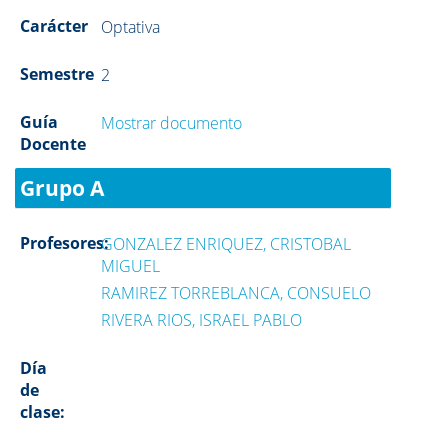
Carácter
Optativa
Semestre
2
Guía
Mostrar documento
Docente
Grupo A
Profesores:
GONZALEZ ENRIQUEZ, CRISTOBAL
MIGUEL
RAMIREZ TORREBLANCA, CONSUELO
RIVERA RIOS, ISRAEL PABLO
Día
de
clase: