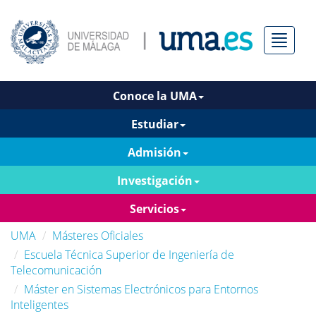
Menú
Conoce la UMA
Estudiar
Admisión
Investigación
Servicios
UMA
Másteres Oficiales
Escuela Técnica Superior de Ingeniería de
Telecomunicación
Máster en Sistemas Electrónicos para Entornos
Inteligentes