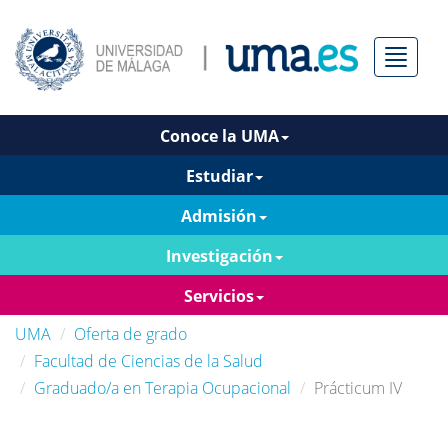
Menú
Conoce la UMA
Estudiar
Admisión
Investigación
Servicios
UMA
Oferta de grado
Facultad de Ciencias de la Salud
Graduado/a en Terapia Ocupacional
Prácticum IV