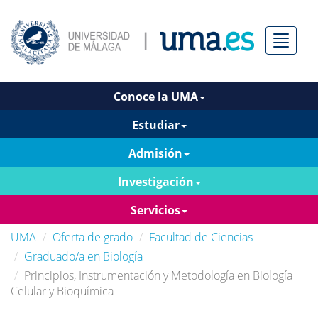
Menú
Conoce la UMA
Estudiar
Admisión
Investigación
Servicios
UMA
Oferta de grado
Facultad de Ciencias
Graduado/a en Biología
Principios, Instrumentación y Metodología en Biología
Celular y Bioquímica