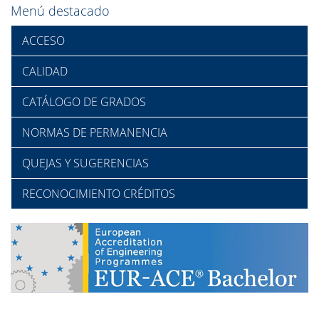
Menú destacado
ACCESO
CALIDAD
CATÁLOGO DE GRADOS
NORMAS DE PERMANENCIA
QUEJAS Y SUGERENCIAS
RECONOCIMIENTO CRÉDITOS