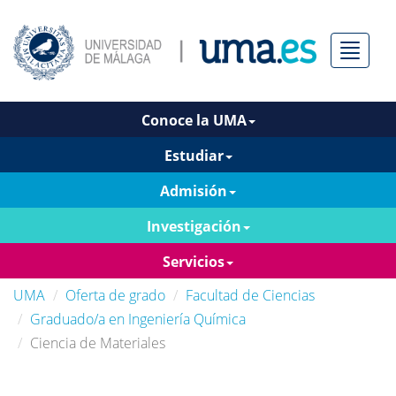
Menú
Conoce la UMA
Estudiar
Admisión
Investigación
Servicios
UMA
Oferta de grado
Facultad de Ciencias
Graduado/a en Ingeniería Química
Ciencia de Materiales