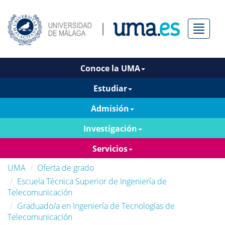
Menú
Conoce la UMA
Estudiar
Admisión
Investigación
Servicios
UMA
Oferta de grado
Escuela Técnica Superior de Ingeniería de
Telecomunicación
Graduado/a en Ingeniería de Tecnologías de
Telecomunicación