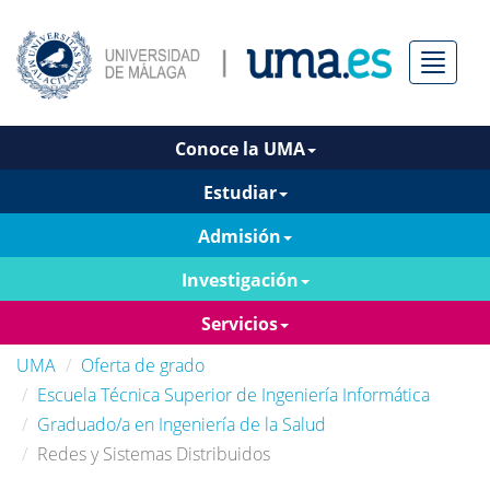
Menú
Conoce la UMA
Estudiar
Admisión
Investigación
Servicios
UMA
Oferta de grado
Escuela Técnica Superior de Ingeniería Informática
Graduado/a en Ingeniería de la Salud
Redes y Sistemas Distribuidos