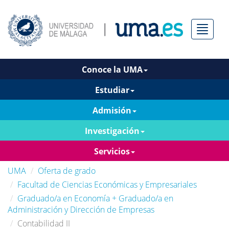
Menú
Conoce la UMA
Estudiar
Admisión
Investigación
Servicios
UMA
Oferta de grado
Facultad de Ciencias Económicas y Empresariales
Graduado/a en Economía + Graduado/a en
Administración y Dirección de Empresas
Contabilidad II