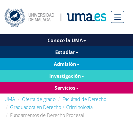
Menú
Conoce la UMA
Estudiar
Admisión
Investigación
Servicios
UMA
Oferta de grado
Facultad de Derecho
Graduado/a en Derecho + Criminología
Fundamentos de Derecho Procesal