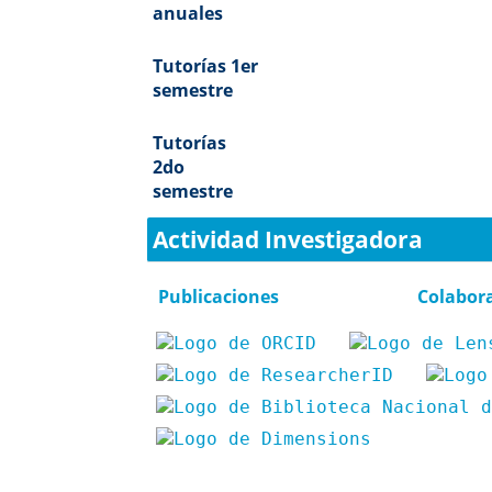
anuales
Tutorías 1er
semestre
Tutorías
2do
semestre
Actividad Investigadora
Publicaciones
Colabor