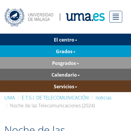
Menú
El centro
Grados
Posgrados
Calendario
Servicios
UMA
E.T.S.I. DE TELECOMUNICACIÓN
noticias
Noche de las Telecomunicaciones (2024)
Noche de las