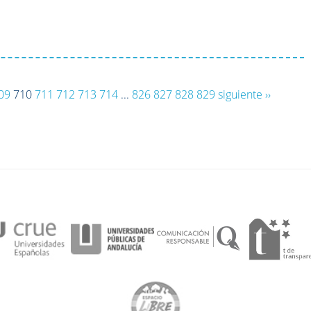
09
710
711
712
713
714
...
826
827
828
829
siguiente ››