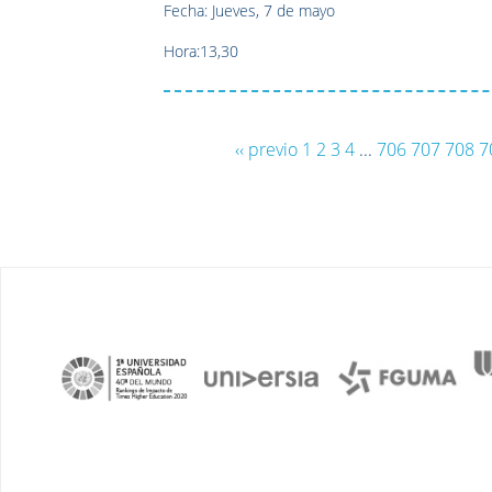
Fecha: Jueves, 7 de mayo
Hora:13,30
‹‹ previo
1
2
3
4
...
706
707
708
7