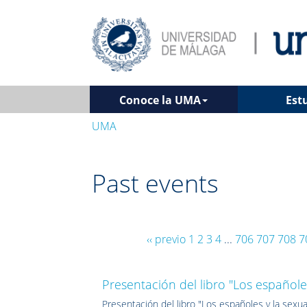
Conoce la UMA
Est
UMA
Past events
‹‹ previo
1
2
3
4
...
706
707
708
7
Presentación del libro "Los españoles
Presentación del libro "Los españoles y la sexual