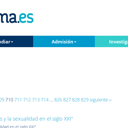
udiar
Admisión
Investig
09
710
711
712
713
714
...
826
827
828
829
siguiente ››
 y la sexualidad en el siglo XXI"
idad en el siglo XXI"