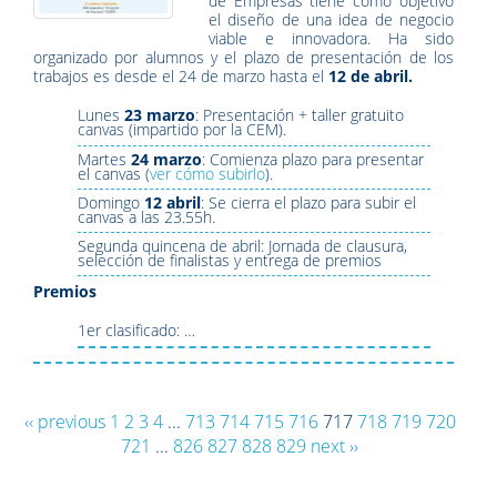
de Empresas tiene como objetivo
el diseño de una idea de negocio
viable e innovadora. Ha sido
organizado por alumnos y el plazo de presentación de los
trabajos es desde el 24 de marzo hasta el
12 de abril.
Lunes
23 marzo
: Presentación + taller gratuito
canvas (impartido por la CEM).
Martes
24 marzo
: Comienza plazo para presentar
el canvas (
ver cómo subirlo
).
Domingo
12 abril
: Se cierra el plazo para subir el
canvas a las 23.55h.
Segunda quincena de abril: Jornada de clausura,
selección de finalistas y entrega de premios
Premios
1er clasificado: …
‹‹ previous
1
2
3
4
...
713
714
715
716
717
718
719
720
721
...
826
827
828
829
next ››