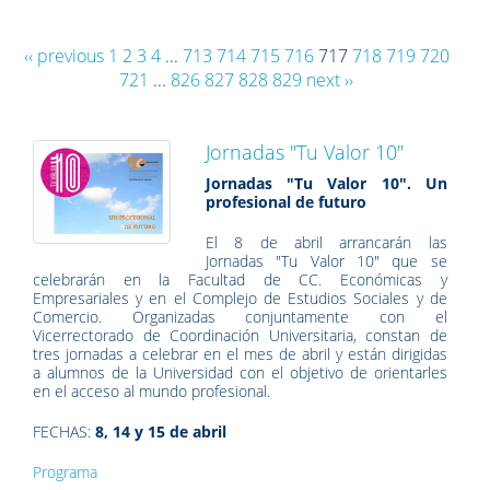
‹‹ previous
1
2
3
4
...
713
714
715
716
717
718
719
720
721
...
826
827
828
829
next ››
Jornadas "Tu Valor 10"
Jornadas "Tu Valor 10". Un
profesional de futuro
El 8 de abril arrancarán las
Jornadas "Tu Valor 10" que se
celebrarán en la Facultad de CC. Económicas y
Empresariales y en el Complejo de Estudios Sociales y de
Comercio. Organizadas conjuntamente con el
Vicerrectorado de Coordinación Universitaria, constan de
tres jornadas a celebrar en el mes de abril y están dirigidas
a alumnos de la Universidad con el objetivo de orientarles
en el acceso al mundo profesional.
FECHAS:
8, 14 y 15 de abril
Programa