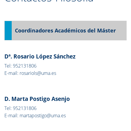
Coordinadores Académicos del Máster
Dª. Rosario López Sánchez
Tel: 952131806
E-mail: rosariols@uma.es
D. Marta Postigo Asenjo
Tel: 952131806
E-mail: martapostigo@uma.es