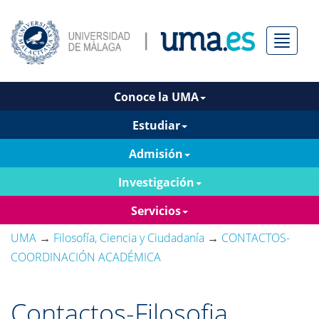
Menú
Conoce la UMA
Estudiar
Admisión
Investigación
Servicios
UMA
→
Filosofía, Ciencia y Ciudadanía
→
CONTACTOS-
COORDINACIÓN ACADÉMICA
Contactos-Filosofia