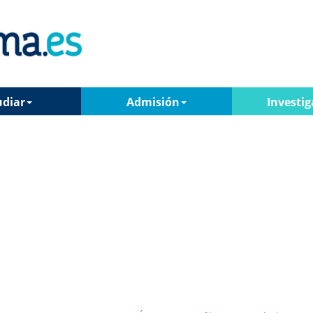
udiar
Admisión
Investig