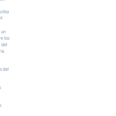
ilita
ra
s un
re los
 del
ia.
s del
s
s