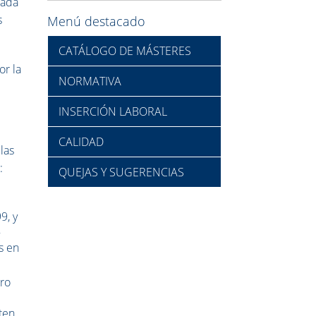
lada
s
Menú destacado
CATÁLOGO DE MÁSTERES
or la
NORMATIVA
INSERCIÓN LABORAL
CALIDAD
las
:
QUEJAS Y SUGERENCIAS
9, y
–
s en
tro
ten