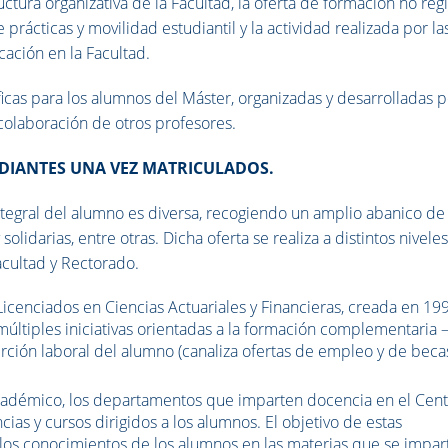
ructura organizativa de la Facultad, la oferta de formación no reg
prácticas y movilidad estudiantil y la actividad realizada por la
cación en la Facultad.
icas para los alumnos del Máster, organizadas y desarrolladas p
olaboración de otros profesores.
DIANTES UNA VEZ MATRICULADOS.
ntegral del alumno es diversa, recogiendo un amplio abanico de 
olidarias, entre otras. Dicha oferta se realiza a distintos niveles
cultad y Rectorado.
cenciados en Ciencias Actuariales y Financieras, creada en 199
 múltiples iniciativas orientadas a la formación complementaria 
serción laboral del alumno (canaliza ofertas de empleo y de beca
académico, los departamentos que imparten docencia en el Cen
cias y cursos dirigidos a los alumnos. El objetivo de estas
r los conocimientos de los alumnos en las materias que se impar