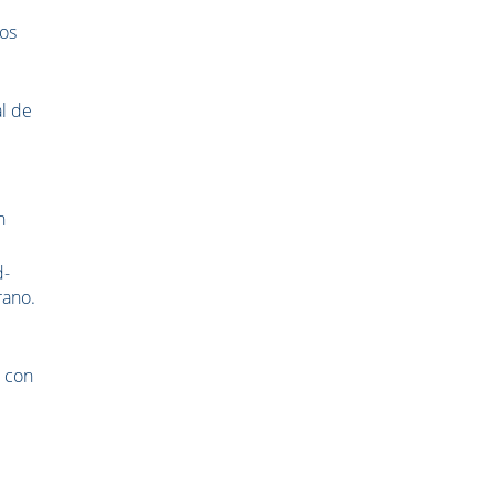
sos
al de
n
d-
rano.
a con