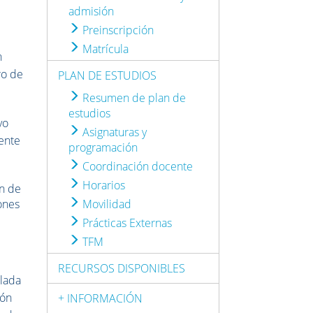
admisión
Preinscripción
Matrícula
n
ro de
PLAN DE ESTUDIOS
Resumen de plan de
estudios
vo
Asignaturas y
iente
programación
Coordinación docente
Horarios
ón de
iones
Movilidad
Prácticas Externas
TFM
RECURSOS DISPONIBLES
llada
ión
+ INFORMACIÓN