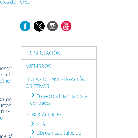
tulos de libros
PRESENTACIÓN
MIEMBROS
mental
earch
LÍNEAS DE INVESTIGACIÓN Y
8/the-
OBJETIVOS
Proyectos financiados y
on on
contratos
Human
175.
PUBLICACIONES
nd-
Artículos
Libros y capítulos de
ce of