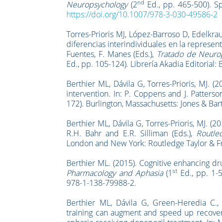
nd
Neuropsychology
(2
Ed., pp. 465-500). S
https://doi.org/10.1007/978-3-030-49586-2
Torres-Prioris MJ, López-Barroso D, Edelkraut
diferencias interindividuales en la representa
Fuentes, F. Manes (Eds.),
Tratado de Neurop
Ed., pp. 105-124). Librería Akadia Editoria
Berthier ML, Dávila G, Torres-Prioris, MJ.
intervention. In: P. Coppens and J. Patterso
172). Burlington, Massachusetts: Jones & Ba
Berthier ML, Dávila G, Torres-Prioris, MJ. 
R.H. Bahr and E.R. Silliman (Eds.),
Routle
London and New York: Routledge Taylor & F
Berthier ML. (2015). Cognitive enhancing drug
st
Pharmacology and Aphasia
(1
Ed., pp. 1-
978-1-138-79988-2.
Berthier ML, Dávila G, Green-Heredia C., 
training can augment and speed up recovery