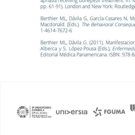
aphasia receiving donepezil treatment. In: M
pp. 61-91). London and New York: Routledge
Berthier ML, Dávila G, García-Casares N, Mo
Macdonald. (Eds.).
The Behavioral Conseque
1-4614-7672-6
Berthier ML, Dávila G. (2011). Manifestacion
Alberca y S. López-Pousa (Eds.),
Enfermeda
Editorial Médica Panamericana. ISBN: 978-