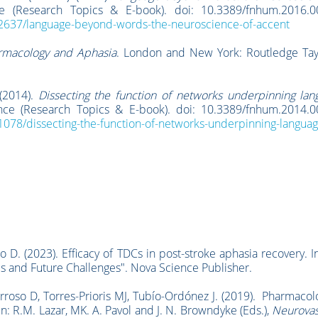
e (Research Topics & E-book). doi: 10.3389/fnhum.2016.0
s/2637/language-beyond-words-the-neuroscience-of-accent
rmacology and Aphasia
. London and New York: Routledge Tay
 (2014).
Dissecting the function of networks underpinning lan
nce (Research Topics & E-book). doi: 10.3389/fnhum.2014.0
/1078/dissecting-the-function-of-networks-underpinning-languag
o D. (2023). Efficacy of TDCs in post-stroke aphasia recovery. I
ds and Future Challenges". Nova Science Publisher.
arroso D, Torres-Prioris MJ, Tubío-Ordónez J. (2019). Pharmacol
In: R.M. Lazar, MK. A. Pavol and J. N. Browndyke (Eds.),
Neurovas