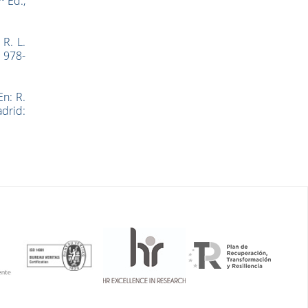
Ed.,
 R. L.
: 978-
En: R.
drid: