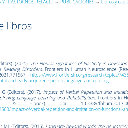
 Y TRASTORNOS RELACI...
→
PUBLICACIONES
→
Libros y capí
e libros
itors). (2021).
The Neural Signatures of Plasticity in Develop
d Reading Disorders
. Frontiers in Human Neuroscience (Res
.2021.771567.
https://www.frontiersin.org/research-topics/743
mental-and-early-acquired-speech-language-and-reading
 G (Editors). (2017).
Impact of Verbal Repetition and Imitati
pinning Language Learning and Rehabilitation
. Frontiers in 
cs & E-book). doi: 10.3389/fnhum.2017.00
/4583/impact-of-verbal-repetition-and-imitation-on-functional-a
r ML (Editors). (2016).
Language beyond words: the neuroscien