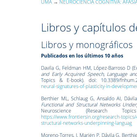
UMA
→
NEUROCIENCIA COGNITIVA: AFASIA
Libros y capítulos d
Libros y monográficos
Publicados en los últimos 10 años
Davila G, Feldman HM, López-Barroso D (Ed
and Early Acquired Speech, Language an
Topics & E-book). doi: 10.3389/fnhum
neural-signatures-of-plasticity-in-develop
Berthier ML, Schlaug G, Ansaldo AI, Dávila
Functional and Structural Networks Under
Neuroscience (Research Topi
https://www.frontiersin.org/research-topics
structural-networks-underpinning-languag
Moreno-Torres, I, Mariën P, Dávila G, Berthie