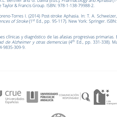
.L. Berthier and G. Dávila (Eds.),
Pharmacology and Aphasia
(1
 Taylor & Francis Group. ISBN: 978-1-138-79988-2.
reno-Torres I. (2014) Post-stroke Aphasia. In: T. A. Schweizer,
st
nces of Stroke
(1
Ed., pp. 95-117). New York: Springer. ISBN
es clínicas y diagnóstico de las afasias progresivas primarias. 
th
d de Alzheimer y otras demencias
(4
Ed., pp. 331-338). Ma
84-9835-309-9.