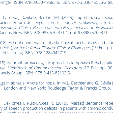
pringer. ISBN 978-3-030-49585-5. ISBN 978-3-030-49586-2 (eB
 L, Tubío J, Dávila G, Berthier ML. (2019). Importancia del sexo
ción cerebral del lenguaje. En: E. Labos, A. Schlavesvy, T. Torral
sicología Clínica: Bases conceptuales y técnicas de Evaluació
l: Buenos Aires. ISBN 978-987-570-371-1. doi: 9789875700871.
 (2018). Echophenomena in aphasia: Causal mechanisms and clu
st
n (Eds.),
Aphasia Rehabilitation: Clinical Challenges
(1
Ed., pp.
rtlett Learning. ISBN: 978-1284042719.
(2015). Neurophrarmacologic Approaches to Aphasia Rehabilitatio
st
dge Handbook of Communication Disorders
(1
Ed., pp. 90-
rancis Group. ISBN: 978-0-415-82102-5.
s in aphasia: A vote for hope. In: M.L. Berthier and G. Dávila (
5). London and New York: Routledge Taylor & Francis Group. 
...De-Torres I, Ruiz-Cruces R. (2015). Massed sentence repet
 of speech production deficits in patients with chronic cond