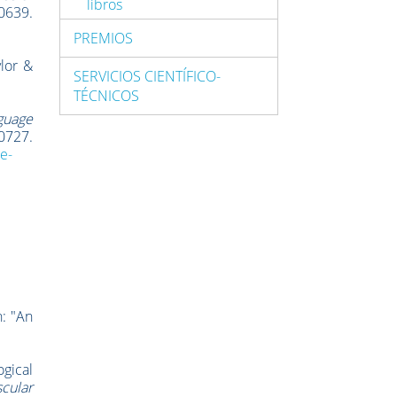
libros
0639.
PREMIOS
lor &
SERVICIOS CIENTÍFICO-
TÉCNICOS
guage
0727.
e-
n: "An
ogical
cular