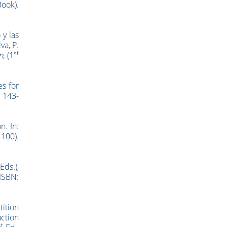
ook).
 y las
va, P.
st
n
, (1
es for
 143-
n. In:
100).
Eds.),
ISBN:
ition
uction
st