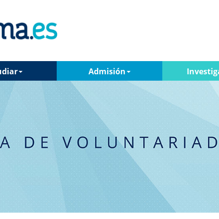
udiar
Admisión
Investig