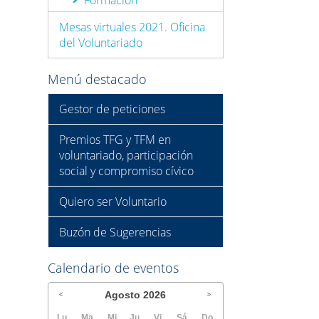
Mesas virtuales 2021. Oficina
del Voluntariado
Menú destacado
Gestor de peticiones
Premios TFG y TFM en
voluntariado, participación
social y compromiso cívico
Quiero ser Voluntario
Buzón de Sugerencias
Calendario de eventos
Agosto
2026
Lu
Ma
Mi
Ju
Vi
Sá
Do