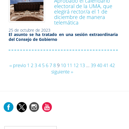
Aprobado el calendario
electoral de la UMA, que
elegirá rector/a el 1 de
diciembre de manera
telemática
25 de octubre de 2023
El asunto se ha tratado en una sesión extraordinaria
del Consejo de Gobierno
‹‹ previo
1
2
3
4
5
6
7
8
9
10
11
12
13
...
39
40
41
42
siguiente ››