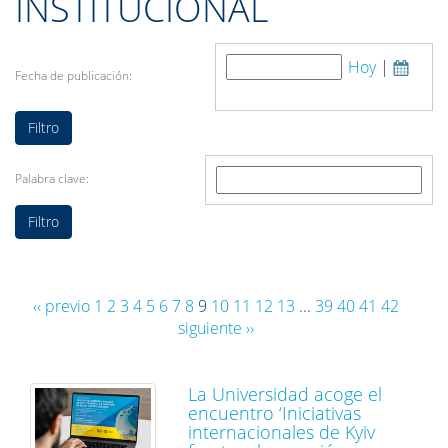
INSTITUCIONAL
Hoy
|
Fecha de publicación:
Palabra clave:
‹‹ previo
1
2
3
4
5
6
7
8
9
10
11
12
13
...
39
40
41
42
siguiente ››
La Universidad acoge el
encuentro ‘Iniciativas
internacionales de Kyiv