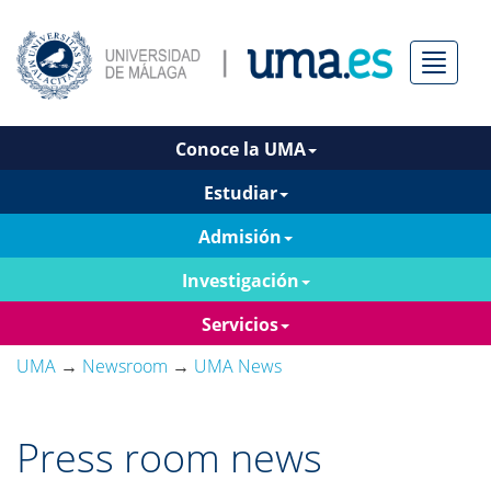
Menú
Conoce la UMA
Estudiar
Admisión
Investigación
Servicios
UMA
→
Newsroom
→
UMA News
Press room news