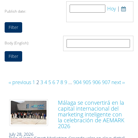
Hoy
|
Publish date:
Body (English):
‹‹ previous
1
2
3
4
5
6
7
8
9
...
904
905
906
907
next ››
Málaga se convertirá en la
capital internacional del
marketing inteligente con
la celebración de AEMARK
2026
July 28, 2026