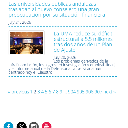
Las universidades públicas andaluzas
trasladan al nuevo consejero una gran
preocupación por su situación financiera
July 21, 2026
La UMA reduce su déficit
estructural a 5,5 millones
tras dos años de un Plan
de Ajuste
July 20, 2026
Los problemas derivados de la
infrafinanciación, los logros en investigación y empleabilidad,
y el informe anual de la Defensoría Universitaria han
centrado hoy el Claustro
‹‹ previous
1
2
3
4
5
6
7
8
9
...
904
905
906
907
next ››