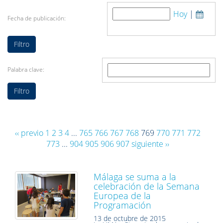
Hoy
|
Fecha de publicación:
Palabra clave:
‹‹ previo
1
2
3
4
...
765
766
767
768
769
770
771
772
773
...
904
905
906
907
siguiente ››
Málaga se suma a la
celebración de la Semana
Europea de la
Programación
13 de octubre de 2015