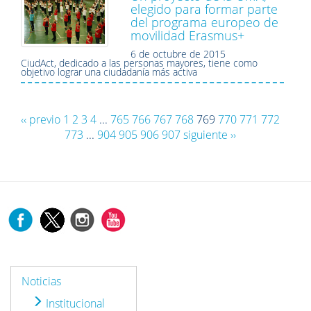
elegido para formar parte
del programa europeo de
movilidad Erasmus+
6 de octubre de 2015
CiudAct, dedicado a las personas mayores, tiene como
objetivo lograr una ciudadanía más activa
‹‹ previo
1
2
3
4
...
765
766
767
768
769
770
771
772
773
...
904
905
906
907
siguiente ››
Noticias
Institucional