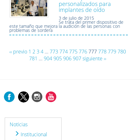
personalizados para
implantes de oído
3 de julio de 2015
Se trata del primer dispositivo de
este tamaño que mejora la audición de las personas con
problemas de sordera
‹‹ previo
1
2
3
4
...
773
774
775
776
777
778
779
780
781
...
904
905
906
907
siguiente ››
Noticias
Institucional