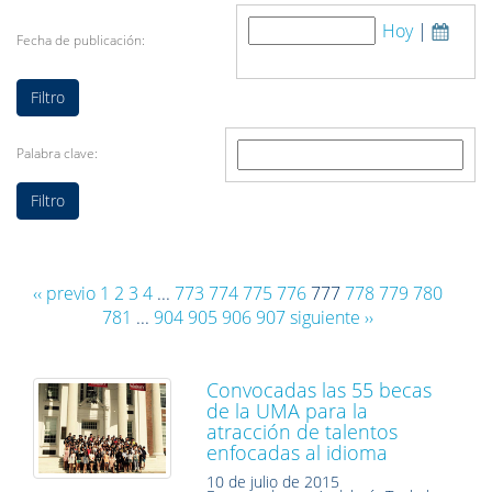
Hoy
|
Fecha de publicación:
Palabra clave:
‹‹ previo
1
2
3
4
...
773
774
775
776
777
778
779
780
781
...
904
905
906
907
siguiente ››
Convocadas las 55 becas
de la UMA para la
atracción de talentos
enfocadas al idioma
10 de julio de 2015