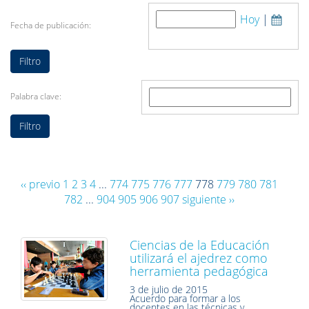
Hoy
|
Fecha de publicación:
Palabra clave:
‹‹ previo
1
2
3
4
...
774
775
776
777
778
779
780
781
782
...
904
905
906
907
siguiente ››
Ciencias de la Educación
utilizará el ajedrez como
herramienta pedagógica
3 de julio de 2015
Acuerdo para formar a los
docentes en las técnicas y