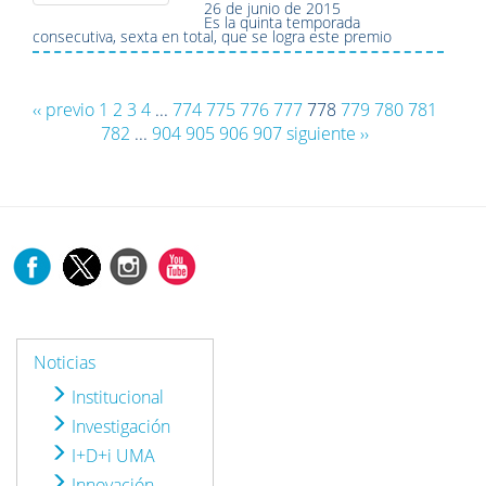
26 de junio de 2015
Es la quinta temporada
consecutiva, sexta en total, que se logra este premio
‹‹ previo
1
2
3
4
...
774
775
776
777
778
779
780
781
782
...
904
905
906
907
siguiente ››
Noticias
Institucional
Investigación
I+D+i UMA
Innovación