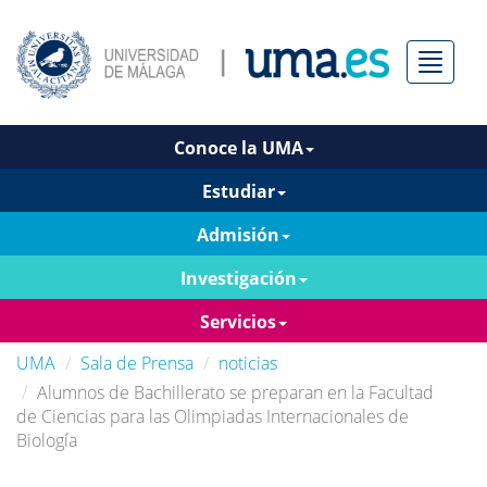
Menú
Conoce la UMA
Estudiar
Admisión
Investigación
Servicios
UMA
Sala de Prensa
noticias
Alumnos de Bachillerato se preparan en la Facultad
de Ciencias para las Olimpiadas Internacionales de
Biología