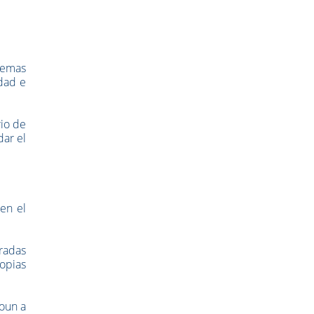
 temas
edad e
rio de
dar el
en el
iradas
ropias
goun a