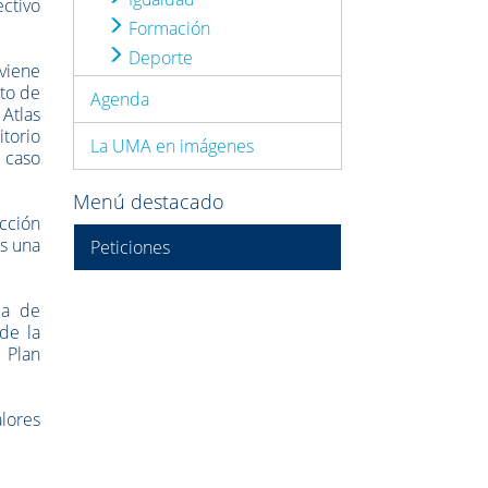
ctivo
Formación
Deporte
viene
to de
Agenda
 Atlas
itorio
La UMA en imágenes
 caso
Menú destacado
cción
es una
Peticiones
la de
de la
 Plan
lores