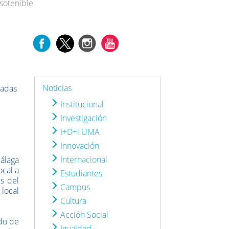
 sotenible
Noticias
iradas
Institucional
Investigación
I+D+i UMA
Innovación
Internacional
álaga
ocal a
Estudiantes
s del
Campus
 local
Cultura
Acción Social
ado de
Igualdad