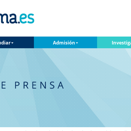
udiar
Admisión
Investig