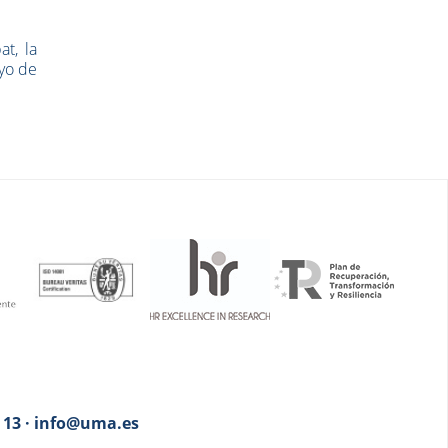
t, la
oyo de
3 13 · info@uma.es