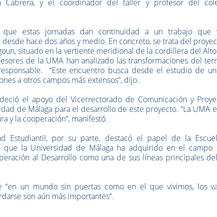
 Cabrera, y el coordinador del taller y profesor del cole
 que estas jornadas dan continuidad a un trabajo que 
esde hace dos años y medio. En concreto, se trata del proyec
un, situado en la vertiente meridional de la cordillera del Alto
esores de la UMA han analizado las transformaciones del terr
 responsable. “Este encuentro busca desde el estudio de un
iones a otros campos más extensos”, dijo.
eció el apoyo del Vicerrectorado de Comunicación y Proye
sidad de Málaga para el desarrollo de este proyecto. “La UMA 
a y la cooperación”, manifestó.
d Estudiantil, por su parte, destacó el papel de la Escue
ta que la Universidad de Málaga ha adquirido en el campo 
eración al Desarrollo como una de sus líneas principales del
e “en un mundo sin puertas como en el que vivimos, los va
bordarse son aún más importantes”.