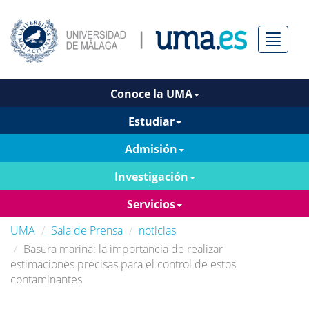
Menú
Conoce la UMA
Estudiar
Admisión
Investigación
Servicios
UMA
Sala de Prensa
noticias
Basura marina: la importancia de realizar
estimaciones precisas para el control de estos
contaminantes