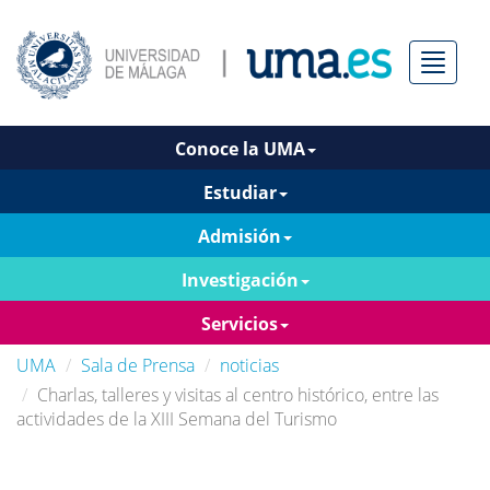
Menú
Conoce la UMA
Estudiar
Admisión
Investigación
Servicios
UMA
Sala de Prensa
noticias
Charlas, talleres y visitas al centro histórico, entre las
actividades de la XIII Semana del Turismo