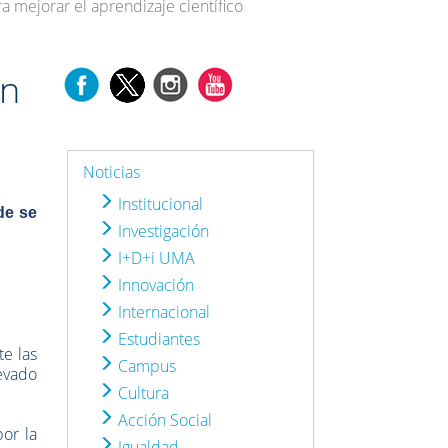
a mejorar el aprendizaje científico
un
Noticias
Institucional
de se
Investigación
I+D+i UMA
Innovación
Internacional
Estudiantes
te las
Campus
evado
Cultura
Acción Social
por la
Igualdad