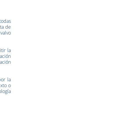
todas
ata de
ivalvo
tir la
zación
ación
or la
exto o
logía