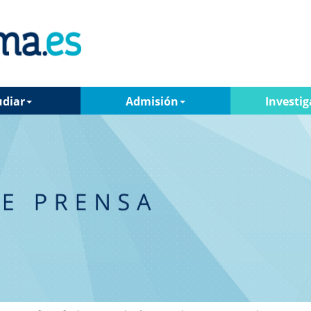
udiar
Admisión
Investig