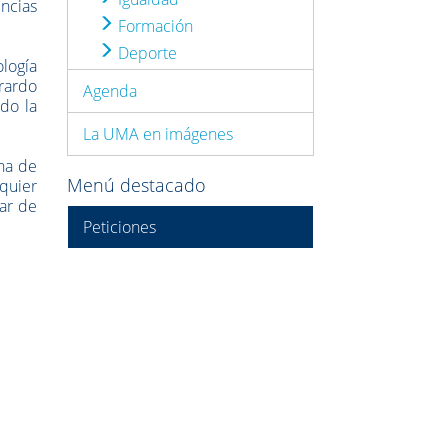
encias
Formación
Deporte
logía
rardo
Agenda
ido la
La UMA en imágenes
na de
Menú destacado
lquier
zar de
Peticiones