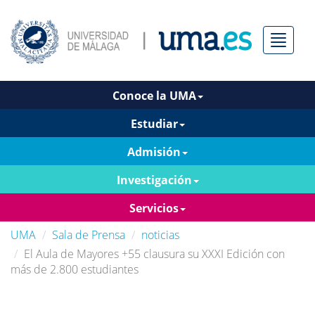
Menú
Conoce la UMA
Estudiar
Admisión
Investigación
Servicios
UMA
Sala de Prensa
noticias
El Aula de Mayores +55 clausura su XXXI Edición con
más de 2.800 estudiantes