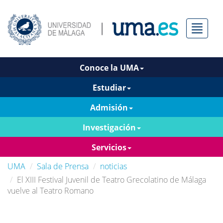
Menú
Conoce la UMA
Estudiar
Admisión
Investigación
Servicios
UMA
Sala de Prensa
noticias
El XIII Festival Juvenil de Teatro Grecolatino de Málaga
vuelve al Teatro Romano