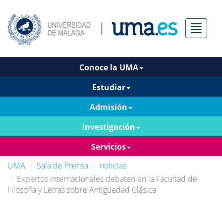
Menú
Conoce la UMA
Estudiar
Admisión
Investigación
Servicios
UMA
Sala de Prensa
noticias
Expertos internacionales debaten en la Facultad de
Filosofía y Letras sobre Antigüedad Clásica