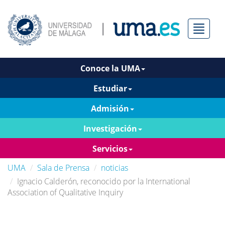
Menú
Conoce la UMA
Estudiar
Admisión
Investigación
Servicios
UMA
Sala de Prensa
noticias
Ignacio Calderón, reconocido por la International
Association of Qualitative Inquiry