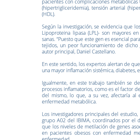
pacientes con complicaciones metabólicas ta
(hipertrigliceridemia), tensión arterial (h
(HDL).
Según la investigación, se evidencia que lo
Lipoproteina lipasa (LPL)- son mayores e
sanas. “Puesto que este gen es esencial para
tejidos, un peor funcionamiento de dicho g
autor principal, Daniel Castellano.
En este sentido, los expertos alertan de q
una mayor inflamación sistémica, diabetes, 
Igualmente, en este trabajo también se d
procesos inflamatorios, como es el factor d
del mismo, lo que, a su vez, afectaría al
enfermedad metabólica.
Los investigadores principales del estudio
grupo A02 del IBIMA, coordinados por el dir
que los niveles de metilación de genes asoc
en pacientes obesos con enfermedad meta
enfermedad.