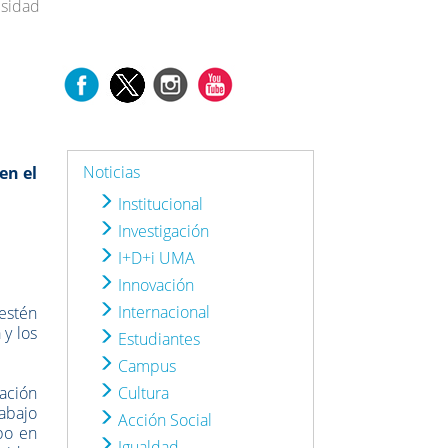
esidad
Noticias
en el
Institucional
Investigación
I+D+i UMA
Innovación
Internacional
estén
 y los
Estudiantes
Campus
lación
Cultura
abajo
Acción Social
abo en
Igualdad