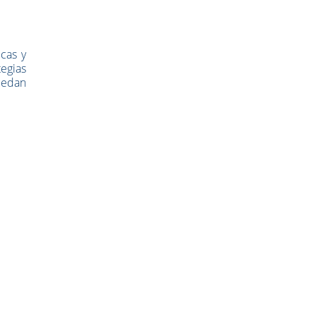
cas y
tegias
puedan