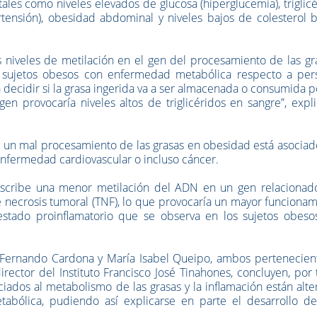
les como niveles elevados de glucosa (hiperglucemia), triglic
ipertensión), obesidad abdominal y niveles bajos de colesterol
s niveles de metilación en el gen del procesamiento de las gr
n sujetos obesos con enfermedad metabólica respecto a per
 decidir si la grasa ingerida va a ser almacenada o consumida p
en provocaría niveles altos de triglicéridos en sangre”, expl
ue un mal procesamiento de las grasas en obesidad está asocia
enfermedad cardiovascular o incluso cáncer.
escribe una menor metilación del ADN en un gen relacionad
e necrosis tumoral (TNF), lo que provocaría un mayor funciona
 estado proinflamatorio que se observa en los sujetos obeso
, Fernando Cardona y María Isabel Queipo, ambos pertenecient
ector del Instituto Francisco José Tinahones, concluyen, por 
iados al metabolismo de las grasas y la inflamación están alt
bólica, pudiendo así explicarse en parte el desarrollo de