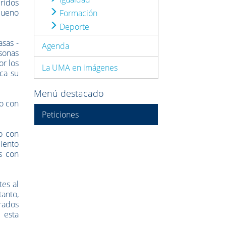
éridos
 bueno
Formación
Deporte
asas -
Agenda
sonas
or los
La UMA en imágenes
ica su
Menú destacado
do con
Peticiones
o con
miento
s con
es al
tanto,
erados
 esta