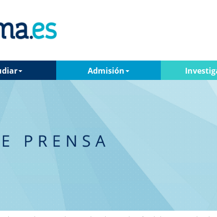
udiar
Admisión
Investig