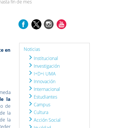
hasta fin de mes
Noticias
te en
Institucional
Investigación
I+D+i UMA
Innovación
Internacional
ameda
Estudiantes
de la
Campus
po de
Cultura
de la
de la
Acción Social
 Reder
Igualdad