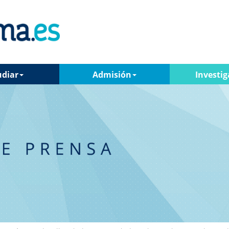
udiar
Admisión
Investig