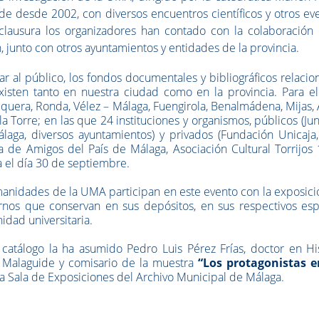
 desde 2002, con diversos encuentros científicos y otros eve
 clausura los organizadores han contado con la colaboración 
, junto con otros ayuntamientos y entidades de la provincia.
r al público, los fondos documentales y bibliográficos relaci
sten tanto en nuestra ciudad como en la provincia. Para ell
quera, Ronda, Vélez – Málaga, Fuengirola, Benalmádena, Mijas, 
la Torre; en las que 24 instituciones y organismos, públicos (Ju
laga, diversos ayuntamientos) y privados (Fundación Unicaja,
de Amigos del País de Málaga, Asociación Cultural Torrijos 
a el día 30 de septiembre.
umanidades de la UMA participan en este evento con la exposic
ernos que conservan en sus depósitos, en sus respectivos esp
idad universitaria.
catálogo la ha asumido Pedro Luis Pérez Frías, doctor en His
l Malaguide y comisario de la muestra
“Los protagonistas e
la Sala de Exposiciones del Archivo Municipal de Málaga.