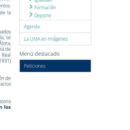
ntos.
Formación
de la
Deporte
Agenda
onados
o, se
La UMA en imágenes
Álora,
nta de
Menú destacado
 Real
1831)
Peticiones
ión de
acios
toria
n los