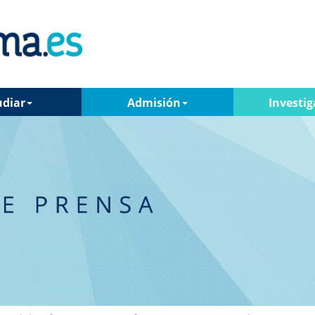
udiar
Admisión
Investig