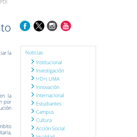
 PDI
nto
Noticias
iar la
Institucional
Investigación
I+D+i UMA
Innovación
Internacional
en la
n por
Estudiantes
tución
Campus
Cultura
ámbito
Acción Social
taria,
Igualdad