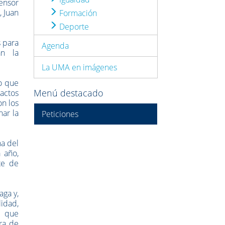
fensor
, Juan
Formación
Deporte
s para
Agenda
an la
La UMA en imágenes
o que
Menú destacado
 actos
on los
nar la
Peticiones
na del
 año,
te de
aga y,
idad,
a que
ra de