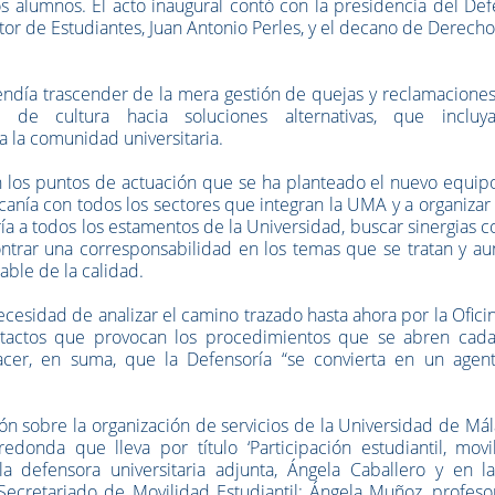
os alumnos. El acto inaugural contó con la presidencia del De
tor de Estudiantes, Juan Antonio Perles, y el decano de Derecho
endía trascender de la mera gestión de quejas y reclamacione
 de cultura hacia soluciones alternativas, que incluy
a la comunidad universitaria.
n los puntos de actuación que se ha planteado el nuevo equip
rcanía con todos los sectores que integran la UMA y a organizar
oría a todos los estamentos de la Universidad, buscar sinergias c
ntrar una corresponsabilidad en los temas que se tratan y au
sable de la calidad.
cesidad de analizar el camino trazado hasta ahora por la Ofici
ntactos que provocan los procedimientos que se abren cada
 Hacer, en suma, que la Defensoría “se convierta en un agen
n sobre la organización de servicios de la Universidad de Mál
donda que lleva por título ‘Participación estudiantil, movil
 la defensora universitaria adjunta, Ángela Caballero y en l
Secretariado de Movilidad Estudiantil; Ángela Muñoz, profeso