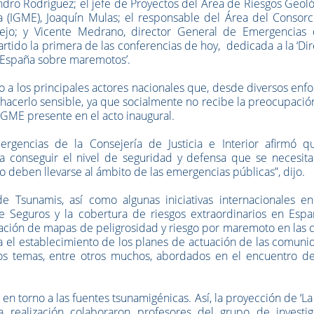
andro Rodríguez; el jefe de Proyectos del Área de Riesgos Geol
a (IGME), Joaquín Mulas; el responsable del Área del Consorc
ejo; y Vicente Medrano, director General de Emergencias 
artido la primera de las conferencias de hoy, dedicada a la ‘Dir
e España sobre maremotos’.
 a los principales actores nacionales que, desde diversos enf
“hacerlo sensible, ya que socialmente no recibe la preocupaci
IGME presente en el acto inaugural.
rgencias de la Consejería de Justicia e Interior afirmó q
a conseguir el nivel de seguridad y defensa que se necesita.
o deben llevarse al ámbito de las emergencias públicas”, dijo.
 Tsunamis, así como algunas iniciativas internacionales en
 Seguros y la cobertura de riesgos extraordinarios en Españ
eación de mapas de peligrosidad y riesgo por maremoto en las 
 el establecimiento de los planes de actuación de las comuni
os temas, entre otros muchos, abordados en el encuentro de
rá en torno a las fuentes tsunamigénicas. Así, la proyección de ‘L
 realización colaboraron profesores del grupo de investig