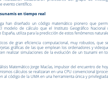
 evento científico.
tsunamis en tiempo real
laga han diseñado un código matemático pionero que permi
l modelo de cálculo que el Instituto Geográfico Nacional (
España, utiliza para la predicción de estos fenómenos naturale
áticos de gran eficiencia computacional, muy robustos, que s
jetas gráficas de las que emplean los ordenadores y videojue
ten realizar simulaciones de la evolución de un tsunami en t
isis Matemático Jorge Macías, impulsor del encuentro de hoy,
s mismos cálculos se realizaran en una CPU convencional (proc
en al código de la UMA en una herramienta única y privilegiad