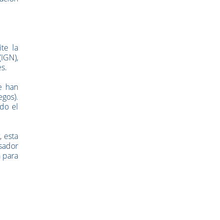
te la
IGN),
s.
e han
gos).
odo el
 esta
esador
a para