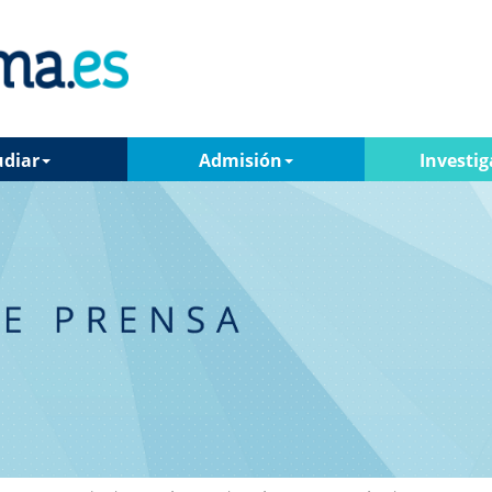
udiar
Admisión
Investig