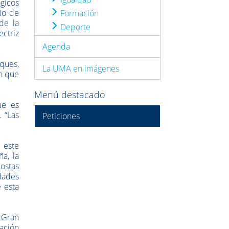
ógicos
io de
Formación
de la
Deporte
ectriz
Agenda
oques,
La UMA en imágenes
ón que
Menú destacado
ue es
 “Las
Peticiones
 este
a, la
costas
dades
 esta
a Gran
ación