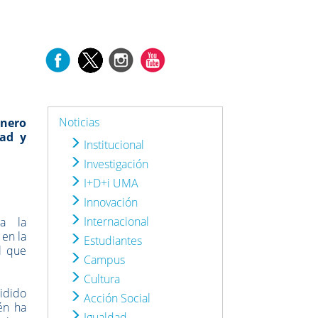
Noticias
inero
dad y
Institucional
Investigación
I+D+i UMA
Innovación
Internacional
ra la
 en la
Estudiantes
l que
Campus
Cultura
sidido
Acción Social
ién ha
Igualdad