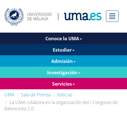
Menú
Conoce la UMA
Estudiar
Admisión
Investigación
Servicios
UMA
Sala de Prensa
noticias
La UMA colabora en la organización del I Congreso de
Baloncesto 2.0