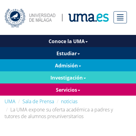
Menú
Conoce la UMA
Estudiar
Admisión
Investigación
Servicios
UMA
Sala de Prensa
noticias
La UMA expone su oferta académica a padres y
tutores de alumnos preuniversitarios