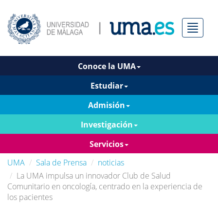
Menú
Conoce la UMA
Estudiar
Admisión
Investigación
Servicios
UMA
Sala de Prensa
noticias
La UMA impulsa un innovador Club de Salud
Comunitario en oncología, centrado en la experiencia de
los pacientes