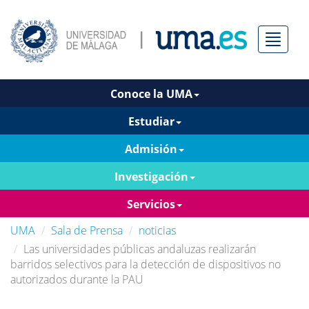
Menú
Conoce la UMA
Estudiar
Admisión
Investigación
Servicios
UMA
Sala de Prensa
noticias
Las universidades públicas andaluzas realizarán
barridos selectivos para la detección de dispositivos no
autorizados durante la PAU