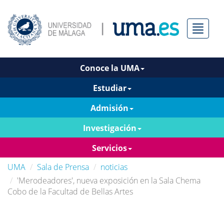
Menú
Conoce la UMA
Estudiar
Admisión
Investigación
Servicios
UMA
Sala de Prensa
noticias
'Merodeadores', nueva exposición en la Sala Chema
Cobo de la Facultad de Bellas Artes