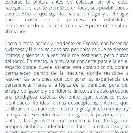
estirarse la pintura antes de colapsar en otra cosa,
navegando el aceite cromático en todas sus posibilidades,
para cuestionar qué significa habitar un lugar y si el hogar
puede existir sin la promesa de estabilidad,
comprendiendo su hacer como una especie de ritual de
afirmación.
Como pintora nacida y residente en España, con herencia
sudanesa y filipina, se desplaza por paisajes que se sienten
íntimos y ajenos a la vez: “que me sostienen, pero nunca
del todo”. En efecto, la pintura se convierte para ella en el
espacio donde puede alojarse esta contradicción, donde
permanecer dentro de la fractura, donde resistirse a
resolver las tensiones que configuran su experiencia de
pertenencia. Frente a la lógica de la identidad pura, del
arraigo obligatorio y del idioma único, su trabajo propone
una prodigiosa estética del entre-lugar: espacios rotos,
identidades híbridas, formas desacopladas, entornos que
se filtran en los cuerpos —cómo la geografía, la memoria y
la migración se sedimentan en el gesto, la postura, la piel,
tanto de las figuras como del propio cuadro… Collages de
tiempos, ámbitos e identidades donde la naturaleza y lo
monstruoso no son amenaza: quieren ser hogar de lo que