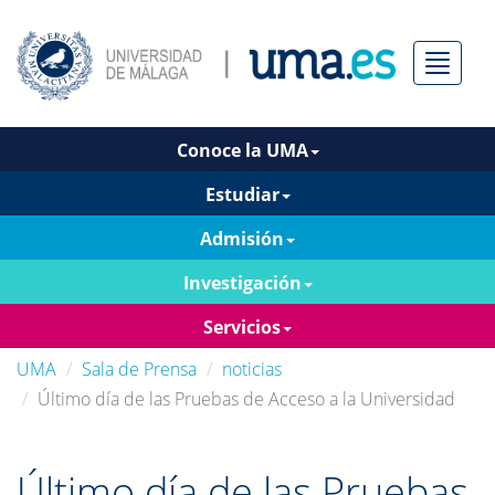
Menú
Conoce la UMA
Estudiar
Admisión
Investigación
Servicios
UMA
Sala de Prensa
noticias
Último día de las Pruebas de Acceso a la Universidad
Último día de las Pruebas