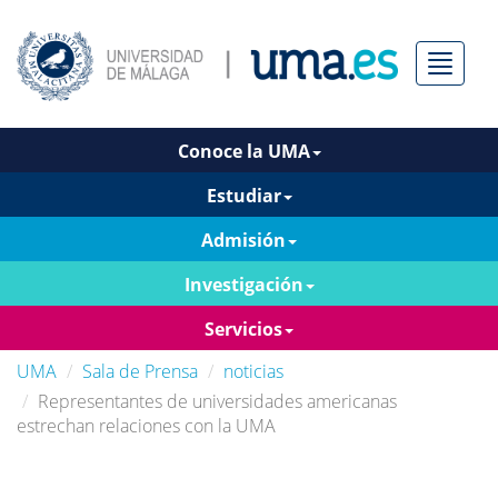
Menú
Conoce la UMA
Estudiar
Admisión
Investigación
Servicios
UMA
Sala de Prensa
noticias
Representantes de universidades americanas
estrechan relaciones con la UMA