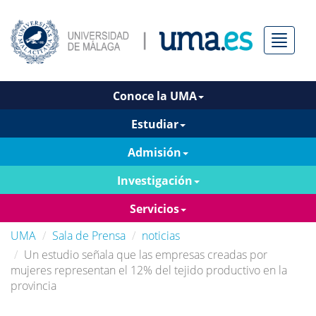
Menú
Conoce la UMA
Estudiar
Admisión
Investigación
Servicios
UMA
Sala de Prensa
noticias
Un estudio señala que las empresas creadas por
mujeres representan el 12% del tejido productivo en la
provincia