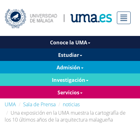
Menú
Conoce la UMA
Estudiar
Admisión
Investigación
Servicios
UMA
Sala de Prensa
noticias
Una exposición en la UMA muestra la cartografía de
los 10 últimos años de la arquitectura malagueña