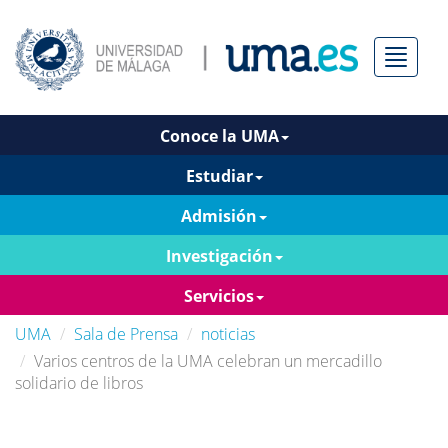
Menú
Conoce la UMA
Estudiar
Admisión
Investigación
Servicios
UMA
Sala de Prensa
noticias
Varios centros de la UMA celebran un mercadillo
solidario de libros