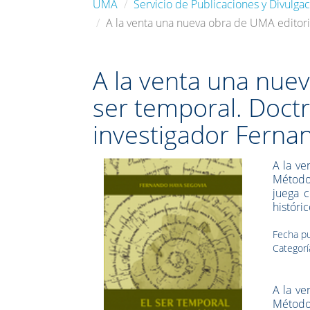
UMA
Servicio de Publicaciones y Divulgac
A la venta una nueva obra de UMA editori
A la venta una nuev
ser temporal. Doctr
investigador Ferna
A la ve
Método"
juega c
históric
Fecha pu
Categorí
A la ve
Método"