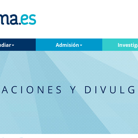
udiar
Admisión
Investig