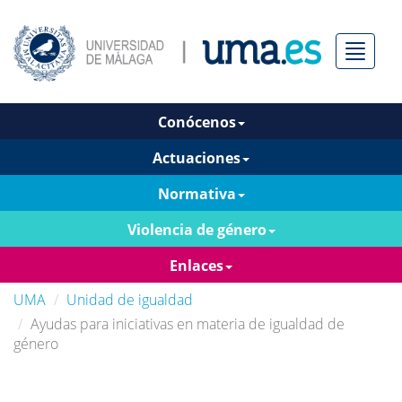
Menú
Conócenos
Actuaciones
Normativa
Violencia de género
Enlaces
UMA
Unidad de igualdad
Ayudas para iniciativas en materia de igualdad de
género