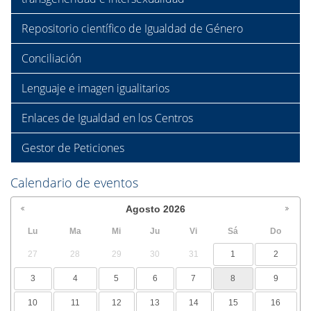
Repositorio científico de Igualdad de Género
Conciliación
Lenguaje e imagen igualitarios
Enlaces de Igualdad en los Centros
Gestor de Peticiones
Calendario de eventos
Agosto
2026
Lu
Ma
Mi
Ju
Vi
Sá
Do
27
28
29
30
31
1
2
3
4
5
6
7
8
9
10
11
12
13
14
15
16