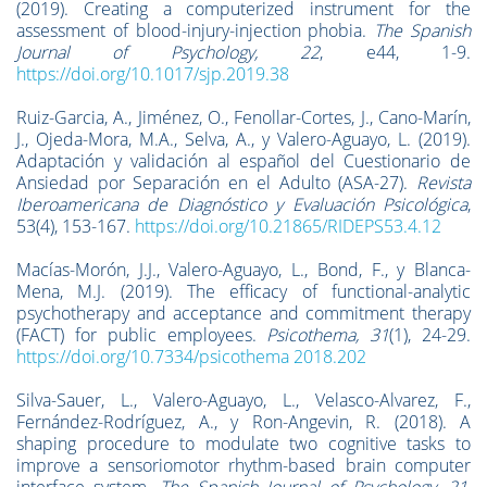
(2019). Creating a computerized instrument for the
assessment of blood-injury-injection phobia.
The Spanish
Journal of Psychology, 22
, e44, 1-9.
https://doi.org/10.1017/sjp.2019.38
Ruiz-Garcia, A., Jiménez, O., Fenollar-Cortes, J., Cano-Marín,
J., Ojeda-Mora, M.A., Selva, A., y Valero-Aguayo, L. (2019).
Adaptación y validación al español del Cuestionario de
Ansiedad por Separación en el Adulto (ASA-27).
Revista
Iberoamericana de Diagnóstico y Evaluación Psicológica
,
53(4), 153-167.
https://doi.org/10.21865/RIDEPS53.4.12
Macías-Morón, J.J., Valero-Aguayo, L., Bond, F., y Blanca-
Mena, M.J. (2019). The efficacy of functional-analytic
psychotherapy and acceptance and commitment therapy
(FACT) for public employees.
Psicothema, 31
(1), 24-29.
https://doi.org/10.7334/psicothema 2018.202
Silva-Sauer, L., Valero-Aguayo, L., Velasco-Alvarez, F.,
Fernández-Rodríguez, A., y Ron-Angevin, R. (2018). A
shaping procedure to modulate two cognitive tasks to
improve a sensoriomotor rhythm-based brain computer