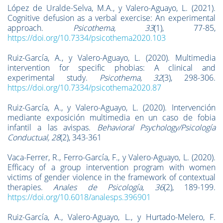
López de Uralde-Selva, M.A., y Valero-Aguayo, L. (2021).
Cognitive defusion as a verbal exercise: An experimental
approach.
Psicothema, 33
(1), 77-85,
https://doi.org/10.7334/psicothema2020.103
Ruiz-García, A., y Valero-Aguayo, L. (2020). Multimedia
intervention for specific phobias: A clinical and
experimental study.
Psicothema, 32
(3), 298-306.
https://doi.org/10.7334/psicothema2020.87
Ruiz-García, A., y Valero-Aguayo, L. (2020). Intervención
mediante exposición multimedia en un caso de fobia
infantil a las avispas.
Behavioral Psychology/Psicología
Conductual, 28
(2), 343-361
Vaca-Ferrer, R., Ferro-García, F., y Valero-Aguayo, L. (2020).
Efficacy of a group intervention program with women
victims of gender violence in the framework of contextual
therapies.
Anales de Psicología, 36
(2), 189-199.
https://doi.org/10.6018/analesps.396901
Ruiz-García, A., Valero-Aguayo, L., y Hurtado-Melero, F.