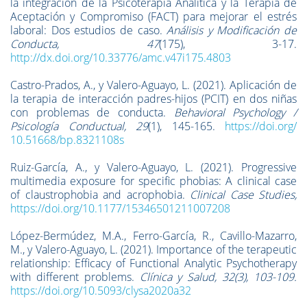
la integración de la Psicoterapia Analítica y la Terapia de
Aceptación y Compromiso (FACT) para mejorar el estrés
laboral: Dos estudios de caso.
Análisis y Modificación de
Conducta, 47
(175), 3-17.
http://dx.doi.org/10.33776/amc.v47i175.4803
Castro-Prados, A., y Valero-Aguayo, L. (2021). Aplicación de
la terapia de interacción padres-hijos (PCIT) en dos niñas
con problemas de conducta.
Behavioral Psychology /
Psicología Conductual, 29
(1), 145-165.
https://doi.org/
10.51668/bp.8321108s
Ruiz-García, A., y Valero-Aguayo, L. (2021). Progressive
multimedia exposure for specific phobias: A clinical case
of claustrophobia and acrophobia.
Clinical Case Studies,
https://doi.org/10.1177/15346501211007208
López-Bermúdez, M.A., Ferro-García, R., Cavillo-Mazarro,
M., y Valero-Aguayo, L. (2021). Importance of the terapeutic
relationship: Efficacy of Functional Analytic Psychotherapy
with different problems.
Clínica y Salud, 32(3), 103-109.
https://doi.org/10.5093/clysa2020a32