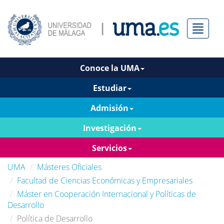
Menú
Conoce la UMA
Estudiar
Admisión
Investigación
Servicios
UMA
Másteres Oficiales
Facultad de Ciencias Económicas y Empresariales
Máster en Cooperación Internacional y Políticas de
Desarrollo
Política de Desarrollo