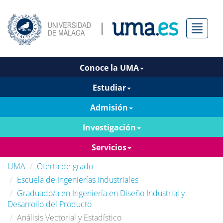
Menú
Conoce la UMA
Estudiar
Admisión
Investigación
Servicios
UMA
Oferta de grado
Escuela de Ingenierías Industriales
Graduado/a en Ingeniería en Diseño Industrial y
Desarrollo del Producto
Análisis Vectorial y Estadístico